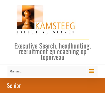
Ga
naar
inhoud
Executive Search, headhunting,
recruitment en coaching op
topniveau
Ga naar...
Senior