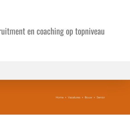
cruitment en coaching op topniveau
Home
»
Vacatures
»
Bouw
»
Senior