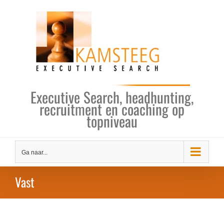
Ga
naar
inhoud
Executive Search, headhunting,
recruitment en coaching op
topniveau
Ga naar...
Vast