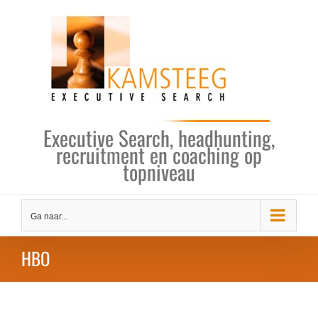
Ga
naar
inhoud
Executive Search, headhunting,
recruitment en coaching op
topniveau
Ga naar...
HBO