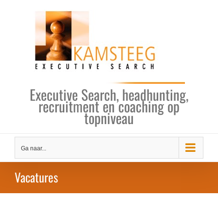
Ga
naar
inhoud
Executive Search, headhunting,
recruitment en coaching op
topniveau
Ga naar...
Vacatures